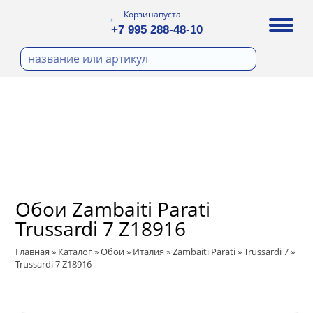
Корзина
пуста
+7 995 288-48-10
бои
И ФОТООБОИ
Д ПОКРАСКУ
ра
охолст малярный
ДЕКОР
а
ann
кт
ЛИ
тный флизелин
n
с
ические панели
WOOD
а под покраску
Обои Zambaiti Parati
ro
и под покраску
Trussardi 7 Z18916
са
ые панели
t
Главная
»
Каталог
»
Обои
»
Италия
»
Zambaiti Parati
»
Trussardi 7
»
ple
Trussardi 7 Z18916
 Vol.2
ry
 Си)
 Vol.3
т
ssic
Textile