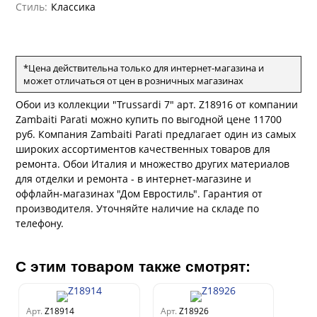
рдо Барталуччи Красный
Стиль:
Классика
а
лла
 Зофф
ара
андро Аллори
ция 106
ie
*Цена действительна только для интернет-магазина и
на
может отличаться от цен в розничных магазинах
ум
а Грифони
ANCE
и
Обои из коллекции "Trussardi 7" арт. Z18916 от компании
о
е
да
Zambaiti Parati можно купить по выгодной цене 11700
оли
 сезона
руб. Компания Zambaiti Parati предлагает один из самых
рдо Барталуччи Синий
ум Макс
а
широких ассортиментов качественных товаров для
el Sole
rg
с
ум Тренд
а
ремонта. Обои Италия и множество других материалов
для отделки и ремонта - в интернет-магазине и
ум Плюс
оффлайн-магазинах "Дом Евростиль". Гарантия от
о
erior
ио
eco
ine
производителя. Уточняйте наличие на складе по
за
м Только
w
k
телефону.
a
ум Про
ford
a
а
рия
a 2
С этим товаром также смотрят:
a
м Бокс
e III
ум Бум
Stone
Арт.
Z18914
Арт.
Z18926
m