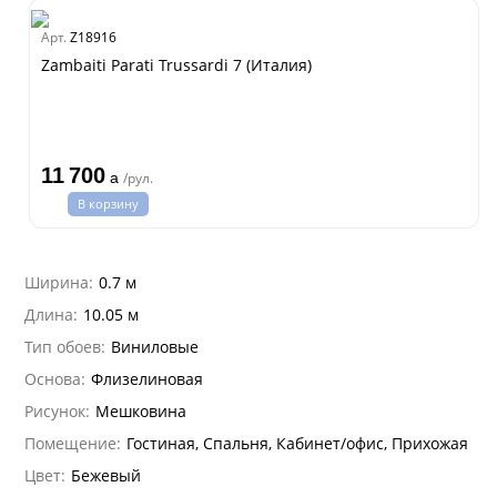
na
dam
Арт.
Z18916
ti Parati
Estate
Zambaiti Parati Trussardi 7 (Италия)
i 7
11 700
a
/рул.
hini 3
В корзину
lein
i 6
Ширина:
0.7 м
hini 2
Длина:
10.05 м
na Parati
Тип обоев:
Виниловые
e 3
а Росси
Основа:
Флизелиновая
 Yudashkin 5
а Парете
Рисунок:
Мешковина
Cavalli 8
о
о
ар
Помещение:
Гостиная, Спальня, Кабинет/офис, Прихожая
да
I&DECORI
Цвет:
Бежевый
ум Арт
 3