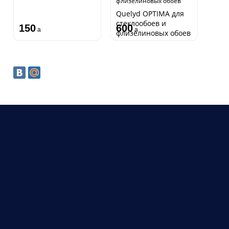
флизелиновых обоев
Quelyd OPTIMA для
стеклообоев и
150
600
a
a
флизелиновых обоев