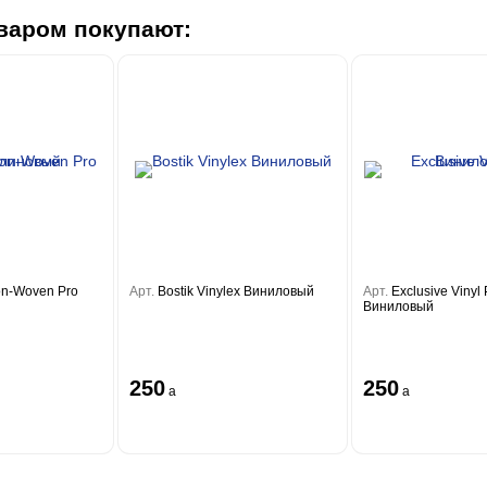
варом покупают:
on-Woven Pro
Арт.
Bostik Vinylex Виниловый
Арт.
Exclusive Vinyl 
Виниловый
250
250
a
a