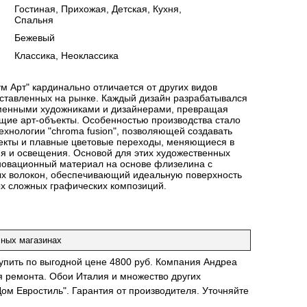
:
Гостиная, Прихожая, Детская, Кухня,
Спальня
:
Бежевый
:
Классика, Неоклассика
м Арт" кардинально отличается от других видов
ставленных на рынке. Каждый дизайн разрабатывался
еменными художниками и дизайнерами, превращая
щие арт-объекты. Особенностью производства стало
хнологии "chroma fusion", позволяющей создавать
екты и плавные цветовые переходы, меняющиеся в
ия и освещения. Основой для этих художественных
новационный материал на основе флизелина с
х волокон, обеспечивающий идеальную поверхность
х сложных графических композиций.
чных магазинах
купить по выгодной цене 4800 руб. Компания Андреа
я ремонта. Обои Италия и множество других
ом Евростиль". Гарантия от производителя. Уточняйте