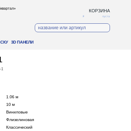
ойквартал»
КОРЗИНА
пуста
АСКУ
3D ПАНЕЛИ
1
-1
:
1.06 м
:
10 м
:
Виниловые
:
Флизелиновая
:
Классический