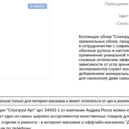
Помещение
В корзину
Цвет
Стиль
Коллекция обоев "Спектру
премиальных обоев, пред
в сотрудничестве с совр
обычные рулоны в настоя
применение уникальной те
сложные оптические эфф
зависимости от угла зрен
экспериментов служит ин
добавлением минеральны
для нанесения даже самы
ельна только для интернет-магазина и может отличаться от цен в розни
ции "Спектрум Арт" арт. 54403-1 от компании Андреа Росси можно 
ет один из самых широких ассортиментов качественных товаров дл
 отделки и ремонта - в интернет-магазине и оффлайн-магазинах "Д
аде по телефону.