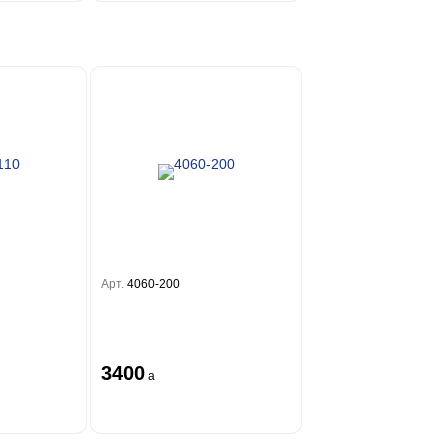
Арт.
4060-200
3400
a