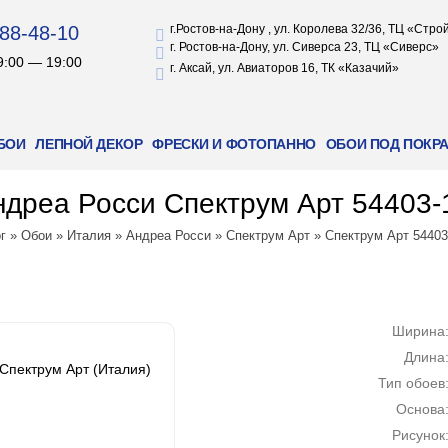
88-48-10
г.Ростов-на-Дону , ул. Королева 32/36, ТЦ «Стр
г. Ростов-на-Дону, ул. Сиверса 23, ТЦ «Сиверс»
9:00 — 19:00
г. Аксай, ул. Авиаторов 16, ТК «Казачий»
БОИ
ЛЕПНОЙ ДЕКОР
ФРЕСКИ И ФОТОПАННО
ОБОИ ПОД ПОКР
дреа Росси Спектрум Арт 54403-
г
»
Обои
»
Италия
»
Андреа Росси
»
Спектрум Арт
»
Спектрум Арт 54403
Ширина
Длина
Спектрум Арт (Италия)
Тип обоев
Основа
Рисунок