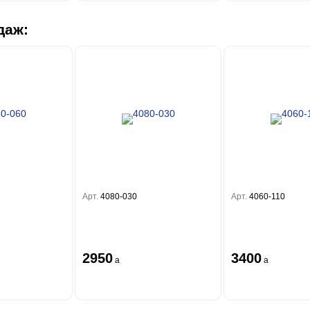
даж:
Арт.
4080-030
Арт.
4060-110
2950
3400
a
a