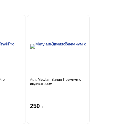
Pro
Арт.
Metylan Винил Премиум с
индикатором
250
a