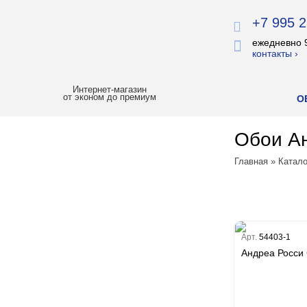
+7 995 2
ежедневно 
контакты ›
Интернет-магазин
от эконом до премиум
О
Обои Ан
ХИТЫ ПРОДАЖ
Главная
»
Катало
РАСПРОДАЖА
ЛУЧШАЯ ЦЕНА
БОИ
Арт.
54403-1
Андреа Росси 
Все обои
Палитра
Erismann
Палитра