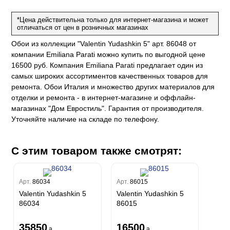
ум Плюс
о
erior
*Цена действительна только для интернет-магазина и может
eco
ine
ио
отличаться от цен в розничных магазинах
за
w
k
м Только
a
Обои из коллекции "Valentin Yudashkin 5" арт. 86048 от
ум Про
ord
a
а
компании Emiliana Parati можно купить по выгодной цене
рия
a 2
a
16500 руб. Компания Emiliana Parati предлагает один из
e III
м Бокс
самых широких ассортиментов качественных товаров для
ум Бум
Stone
ремонта. Обои Италия и множество других материалов для
m
отделки и ремонта - в интернет-магазине и оффлайн-
магазинах "Дом Евростиль". Гарантия от производителя.
Уточняйте наличие на складе по телефону.
С этим товаром также смотрят:
Арт.
86034
Арт.
86015
Valentin Yudashkin 5
Valentin Yudashkin 5
86034
86015
35850
16500
a
a