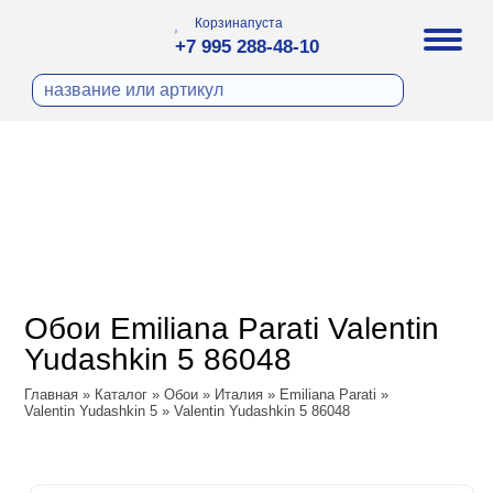
Корзина
пуста
+7 995 288-48-10
бои
И ФОТООБОИ
ра
Д ПОКРАСКУ
охолст малярный
а
ДЕКОР
ann
кт
ЛИ
тный флизелин
n
с
ческие панели
WOOD
а под покраску
o
Обои Emiliana Parati Valentin
 под покраску
са
Yudashkin 5 86048
ые панели
ple
Vol.2
Главная
»
Каталог
»
Обои
»
Италия
»
Emiliana Parati
»
y
 Си)
Valentin Yudashkin 5
»
Valentin Yudashkin 5 86048
Vol.3
т
ssic
Textile
na
dam
i Parati