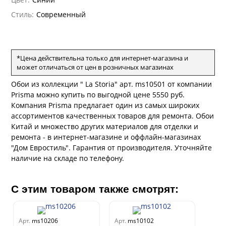
el Sole
rg
с
ум Тренд
а
Стиль:
Современный
ум Плюс
о
erior
ио
eco
ine
за
м Только
w
k
a
*Цена действительна только для интернет-магазина и
ум Про
a
может отличаться от цен в розничных магазинах
а
рия
a 2
Обои из коллекции " La Storia" арт. ms10501 от компании
м Бокс
e III
ford
Prisma можно купить по выгодной цене 5550 руб.
ум Бум
Компания Prisma предлагает один из самых широких
a
m
ассортиментов качественных товаров для ремонта. Обои
Китай и множество других материалов для отделки и
Stone
ремонта - в интернет-магазине и оффлайн-магазинах
"Дом Евростиль". Гарантия от производителя. Уточняйте
наличие на складе по телефону.
С этим товаром также смотрят:
Арт.
ms10206
Арт.
ms10102