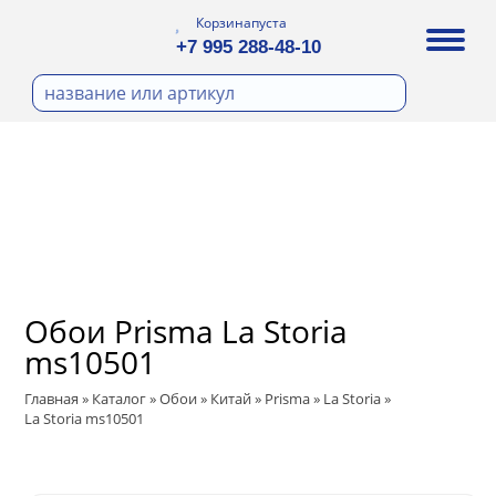
Корзина
пуста
+7 995 288-48-10
бои
И ФОТООБОИ
Д ПОКРАСКУ
ра
охолст малярный
ДЕКОР
а
ann
кт
ЛИ
тный флизелин
n
с
ические панели
WOOD
а под покраску
Обои Prisma La Storia
ro
и под покраску
ms10501
са
ые панели
t
Главная
»
Каталог
»
Обои
»
Китай
»
Prisma
»
La Storia
»
ple
La Storia ms10501
 Vol.2
ry
 Си)
 Vol.3
т
ssic
Textile