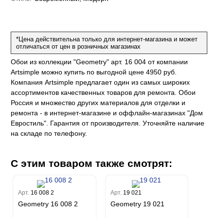
ум Плюс
о
erior
eco
ine
ио
за
w
k
м Только
a
*Цена действительна только для интернет-магазина и может
ум Про
ord
a
отличаться от цен в розничных магазинах
а
рия
a 2
a
Обои из коллекции "Geometry" арт. 16 004 от компании
e III
м Бокс
Artsimple можно купить по выгодной цене 4950 руб.
ум Бум
Stone
Компания Artsimple предлагает один из самых широких
m
ассортиментов качественных товаров для ремонта. Обои
Россия и множество других материалов для отделки и
ремонта - в интернет-магазине и оффлайн-магазинах "Дом
Евростиль". Гарантия от производителя. Уточняйте наличие
на складе по телефону.
С этим товаром также смотрят:
Арт.
16 008 2
Арт.
19 021
Geometry 16 008 2
Geometry 19 021