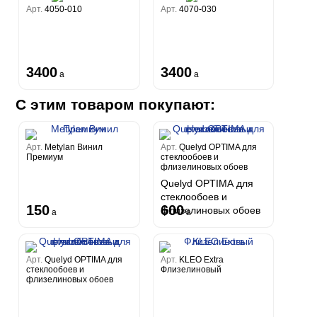
Арт.
4050-010
Арт.
4070-030
3400
3400
a
a
С этим товаром покупают:
Арт.
Metylan Винил
Арт.
Quelyd OPTIMA для
Премиум
стеклообоев и
флизелиновых обоев
Quelyd OPTIMA для
стеклообоев и
150
600
флизелиновых обоев
a
a
Арт.
Quelyd OPTIMA для
Арт.
KLEO Extra
стеклообоев и
Флизелиновый
флизелиновых обоев