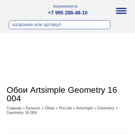
Корзина
пуста
+7 995 288-48-10
бои
И ФОТООБОИ
ра
Д ПОКРАСКУ
охолст малярный
а
ДЕКОР
ann
кт
ЛИ
тный флизелин
n
с
ческие панели
WOOD
а под покраску
o
Обои Artsimple Geometry 16
 под покраску
са
004
ые панели
ple
Vol.2
Главная
»
Каталог
»
Обои
»
Россия
»
Artsimple
»
Geometry
»
y
Geometry 16 004
Vol.3
ssic
Textile
dam
 Си)