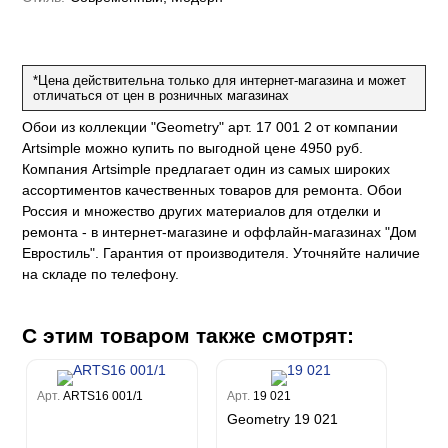
ум Плюс
о
erior
eco
ine
ио
за
w
k
м Только
a
*Цена действительна только для интернет-магазина и может
ум Про
ord
a
отличаться от цен в розничных магазинах
а
рия
a 2
a
Обои из коллекции "Geometry" арт. 17 001 2 от компании
e III
м Бокс
Artsimple можно купить по выгодной цене 4950 руб.
ум Бум
Stone
Компания Artsimple предлагает один из самых широких
m
ассортиментов качественных товаров для ремонта. Обои
Россия и множество других материалов для отделки и
ремонта - в интернет-магазине и оффлайн-магазинах "Дом
Евростиль". Гарантия от производителя. Уточняйте наличие
на складе по телефону.
С этим товаром также смотрят:
Арт.
ARTS16 001/1
Арт.
19 021
Geometry 19 021