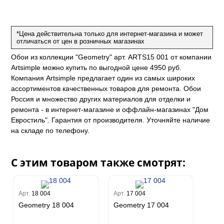
ум Плюс
о
erior
eco
ine
ио
за
w
k
м Только
*Цена действительна только для интернет-магазина и может
a
отличаться от цен в розничных магазинах
ум Про
ord
a
а
Обои из коллекции "Geometry" арт. ARTS15 001 от компании
рия
a 2
a
Artsimple можно купить по выгодной цене 4950 руб.
e III
м Бокс
Компания Artsimple предлагает один из самых широких
ум Бум
Stone
ассортиментов качественных товаров для ремонта. Обои
m
Россия и множество других материалов для отделки и
ремонта - в интернет-магазине и оффлайн-магазинах "Дом
Евростиль". Гарантия от производителя. Уточняйте наличие
на складе по телефону.
С этим товаром также смотрят:
Арт.
18 004
Арт.
17 004
Geometry 18 004
Geometry 17 004