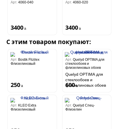
Арт.
4060-040
Арт.
4060-020
3400
3400
a
a
С этим товаром покупают:
Арт.
Bostik Flizilex
Арт.
Quelyd OPTIMA для
Флизелиновый
стеклообоев и
флизелиновых обоев
Quelyd OPTIMA для
стеклообоев и
250
600
флизелиновых обоев
a
a
Арт.
KLEO Extra
Арт.
Quelyd Спец-
Флизелиновый
Флизелин