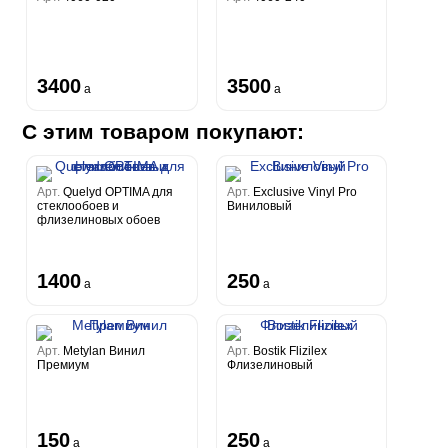
3400
3500
a
a
С этим товаром покупают:
Арт.
Quelyd OPTIMA для
Арт.
Exclusive Vinyl Pro
стеклообоев и
Виниловый
флизелиновых обоев
1400
250
a
a
Арт.
Metylan Винил
Арт.
Bostik Flizilex
Премиум
Флизелиновый
150
250
a
a