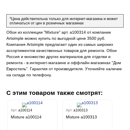
ум Плюс
о
erior
eco
ine
ио
за
w
k
м Только
*Цена действительна только для интернет-магазина и может
a
отличаться от цен в розничных магазинах
ум Про
ord
a
а
Обои из коллекции "Mixture" арт. a100314 от компании
рия
a 2
a
Artsimple можно купить по выгодной цене 3500 руб.
e III
м Бокс
Компания Artsimple предлагает один из самых широких
ум Бум
Stone
ассортиментов качественных товаров для ремонта. Обои
m
Россия и множество других материалов для отделки и
ремонта - в интернет-магазине и оффлайн-магазинах "Дом
Евростиль". Гарантия от производителя. Уточняйте наличие
на складе по телефону.
С этим товаром также смотрят:
Арт.
a100114
Арт.
a100313
Mixture a100114
Mixture a100313