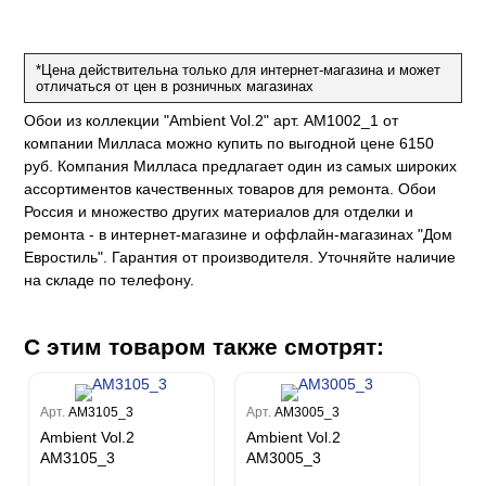
е
да
оли
 сезона
до Барталуччи Синий
м Макс
а
el Sole
rg
с
м Тренд
*Цена действительна только для интернет-магазина и может
отличаться от цен в розничных магазинах
ум Плюс
о
erior
Обои из коллекции "Ambient Vol.2" арт. AM1002_1 от
eco
ine
ио
за
w
компании Милласа можно купить по выгодной цене 6150
k
м Только
a
руб. Компания Милласа предлагает один из самых широких
ум Про
ord
a
ассортиментов качественных товаров для ремонта. Обои
а
рия
a 2
a
Россия и множество других материалов для отделки и
e III
м Бокс
ремонта - в интернет-магазине и оффлайн-магазинах "Дом
ум Бум
Евростиль". Гарантия от производителя. Уточняйте наличие
Stone
m
на складе по телефону.
С этим товаром также смотрят:
Арт.
AM3105_3
Арт.
AM3005_3
Ambient Vol.2
Ambient Vol.2
AM3105_3
AM3005_3