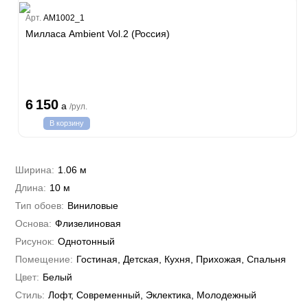
Estate
Арт.
AM1002_1
ple
Милласа Ambient Vol.2 (Россия)
y
 Си)
т
Textile
na
i Parati
6 150
a
/рул.
a Parati
В корзину
e 3
а Росси
 Yudashkin 5
 Парете
i 7
Cavalli 8
Ширина:
1.06 м
о
о
ар
hini 3
Длина:
10 м
да
RI&DECORI
Plein
м Арт
Тип обоев:
Виниловые
3
до Барталуччи Красный
i 6
а
Основа:
Флизелиновая
hini 2
лла
 Зофф
ара
Рисунок:
Однотонный
андро Аллори
Помещение:
Гостиная, Детская, Кухня, Прихожая, Спальня
ция 106
nie
Цвет:
Белый
на
ум
а Грифони
Стиль:
Лофт, Современный, Эклектика, Молодежный
ANCE
и
о