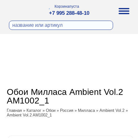
Корзина
пуста
+7 995 288-48-10
бои
И ФОТООБОИ
ра
Д ПОКРАСКУ
охолст малярный
а
ДЕКОР
ann
кт
ЛИ
тный флизелин
n
с
ческие панели
WOOD
а под покраску
o
Обои Милласа Ambient Vol.2
 под покраску
са
AM1002_1
ые панели
Vol.2
Главная
»
Каталог
»
Обои
»
Россия
»
Милласа
»
Ambient Vol.2
»
Ambient Vol.2 AM1002_1
Vol.3
ssic
dam