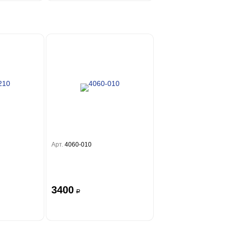
Арт.
4060-010
3400
a