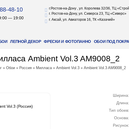
88-48-10
г.Ростов-на-Дону , ул. Королева 32/36, ТЦ «Стр
г. Ростов-на-Дону, ул. Сиверса 23, ТЦ «Сиверс»
9:00 — 19:00
г. Аксай, ул. Авиаторов 16, ТК «Казачий»
БОИ
ЛЕПНОЙ ДЕКОР
ФРЕСКИ И ФОТОПАННО
ОБОИ ПОД ПОКР
лласа Ambient Vol.3 AM9008_2
г
»
Обои
»
Россия
»
Милласа
»
Ambient Vol.3
»
Ambient Vol.3 AM9008_2
Ширина
Длина
nt Vol.3 (Россия)
Тип обоев
Основа
Рисунок