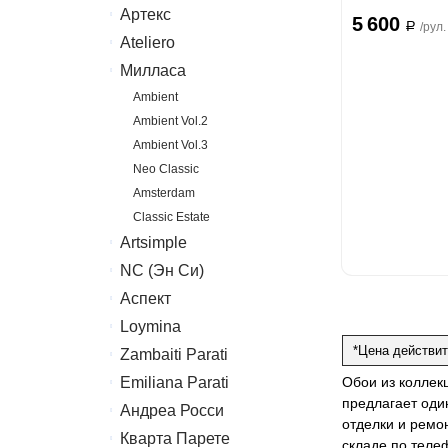
Артекс
Erismann
5 600
a
/рул.
Ateliero
Артекс
Милласа
Ateliero
Ambient
Ambient Vol.2
Ambient Vol.3
Neo Classic
Amsterdam
Classic Estate
Artsimple
NC (Эн Си)
Geometry
Mixture
Аспект
Колор
Mixture Textile
Loymina
Аспект
*Цена действит
Zambaiti Parati
Hygge 2
Emiliana Parati
Melodia
Обои из коллек
предлагает оди
Canova
Андреа Росси
G.F.Ferre 3
отделки и ремо
Gioia
Valentin Yudashkin 5
Кварта Парете
Понза
складе по теле