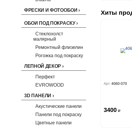
Boho
Florentine III
Бергги
Crystal
Lifestyle
Shades
ФРЕСКИ И ФОТООБОИ
Хиты про
Crystal Stone
Prestige
Citi Glam
Linen
ОБОИ ПОД ПОКРАСКУ
Empire
Natura
Стеклохолст
King
малярный
Him
Ремонтный флизелин
Рогожка под покраску
ЛЕПНОЙ ДЕКОР
Перфект
Арт.
4060-070
EVROWOOD
3D ПАНЕЛИ
Акустические панели
3400
a
Панели под покраску
Цветные панели