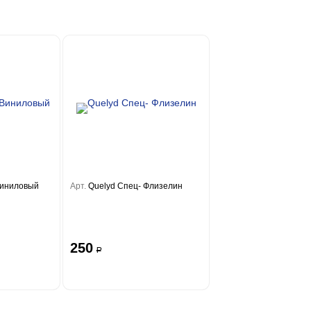
 Виниловый
Арт.
Quelyd Спец- Флизелин
250
a