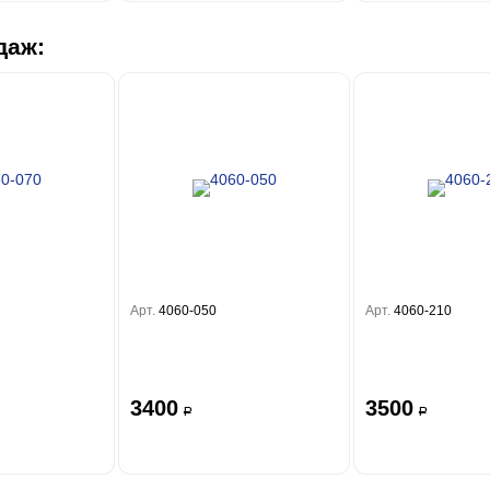
даж:
Арт.
4060-050
Арт.
4060-210
3400
3500
a
a