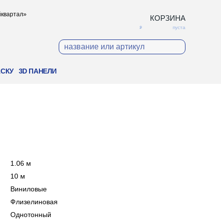
ойквартал»
КОРЗИНА
пуста
АСКУ
3D ПАНЕЛИ
:
1.06 м
:
10 м
:
Виниловые
:
Флизелиновая
:
Однотонный