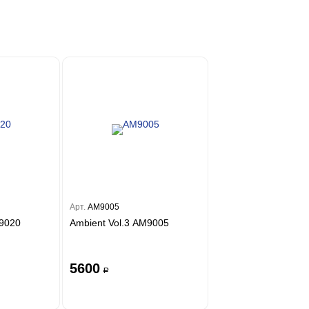
Арт.
AM9005
M9020
Ambient Vol.3 AM9005
5600
a