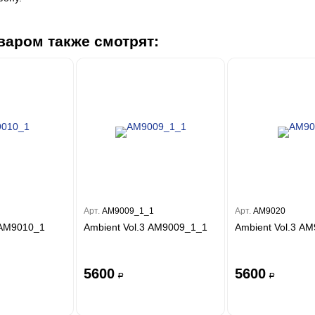
варом также смотрят:
Арт.
AM9009_1_1
Арт.
AM9020
 AM9010_1
Ambient Vol.3 AM9009_1_1
Ambient Vol.3 A
5600
5600
a
a