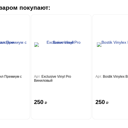
варом покупают:
ил Премиум с
Арт.
Exclusive Vinyl Pro
Арт.
Bostik Vinylex
Виниловый
250
250
a
a