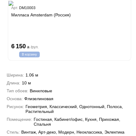
Estate
Арт.
DM10003
ple
Милласа Amsterdam (Россия)
y
н Си)
т
Textile
na
i Parati
6 150
a
/рул.
na Parati
В корзину
e 3
а Росси
 Yudashkin 5
а Парете
i 7
Cavalli 8
Ширина:
1.06 м
о
о
ар
hini 3
Длина:
10 м
да
RI&DECORI
Plein
м Арт
Тип обоев:
Виниловые
3
рдо Барталуччи Красный
i 6
а
Основа:
Флизелиновая
hini 2
лла
 Зофф
ара
Рисунок:
Геометрия, Классический, Однотонный, Полоса,
андро Аллори
Растительный
ция 106
Помещение:
Гостиная, Кабинет/офис, Кухня, Прихожая,
nie
на
Спальня
ум
а Грифони
ANCE
Стиль:
Винтаж, Арт-деко, Модерн, Неоклассика, Эклектика
и
о