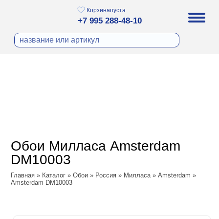
Корзина
пуста
+7 995 288-48-10
бои
И ФОТООБОИ
ра
Д ПОКРАСКУ
охолст малярный
а
ДЕКОР
ann
кт
ЛИ
тный флизелин
n
с
ческие панели
WOOD
а под покраску
o
Обои Милласа Amsterdam
 под покраску
са
DM10003
ые панели
Vol.2
Главная
»
Каталог
»
Обои
»
Россия
»
Милласа
»
Amsterdam
»
Amsterdam DM10003
Vol.3
ssic
dam