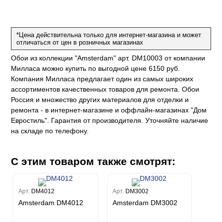
е
да
оли
 сезона
рдо Барталуччи Синий
м Макс
а
el Sole
rg
с
м Тренд
*Цена действительна только для интернет-магазина и может
отличаться от цен в розничных магазинах
ум Плюс
о
erior
eco
ine
ио
Обои из коллекции "Amsterdam" арт. DM10003 от компании
за
w
k
м Только
Милласа можно купить по выгодной цене 6150 руб.
a
Компания Милласа предлагает один из самых широких
ум Про
ord
a
а
ассортиментов качественных товаров для ремонта. Обои
рия
a 2
a
Россия и множество других материалов для отделки и
e III
м Бокс
ремонта - в интернет-магазине и оффлайн-магазинах "Дом
ум Бум
Stone
Евростиль". Гарантия от производителя. Уточняйте наличие
m
на складе по телефону.
С этим товаром также смотрят:
Арт.
DM4012
Арт.
DM3002
Amsterdam DM4012
Amsterdam DM3002