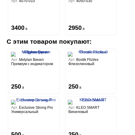
Арт.
4070-010
Арт.
4050-030
3400
2950
a
a
С этим товаром покупают:
Арт.
Metylan Винил
Арт.
Bostik Flizilex
Премиум с индикатором
Флизелиновый
250
250
a
a
Арт.
Exclusive Strong Pro
Арт.
KLEO SMART
Универсальный
Виниловый
500
250