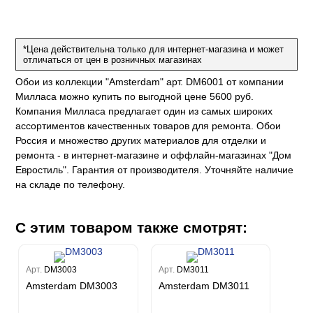
е
да
оли
 сезона
до Барталуччи Синий
м Макс
а
el Sole
rg
с
м Тренд
*Цена действительна только для интернет-магазина и может
отличаться от цен в розничных магазинах
ум Плюс
о
erior
eco
ine
ио
Обои из коллекции "Amsterdam" арт. DM6001 от компании
за
w
k
м Только
Милласа можно купить по выгодной цене 5600 руб.
a
Компания Милласа предлагает один из самых широких
ум Про
ord
a
а
ассортиментов качественных товаров для ремонта. Обои
рия
a 2
a
Россия и множество других материалов для отделки и
e III
м Бокс
ремонта - в интернет-магазине и оффлайн-магазинах "Дом
ум Бум
Stone
Евростиль". Гарантия от производителя. Уточняйте наличие
m
на складе по телефону.
С этим товаром также смотрят:
Арт.
DM3003
Арт.
DM3011
Amsterdam DM3003
Amsterdam DM3011