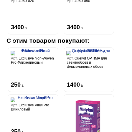
Арт.
4060-020
Арт.
4060-050
3400
3400
a
a
С этим товаром покупают:
Арт.
Exclusive Non-Woven
Арт.
Quelyd OPTIMA для
Pro Флизелиновый
стеклообоев и
флизелиновых обоев
250
1400
a
a
Арт.
Exclusive Vinyl Pro
Виниловый
250