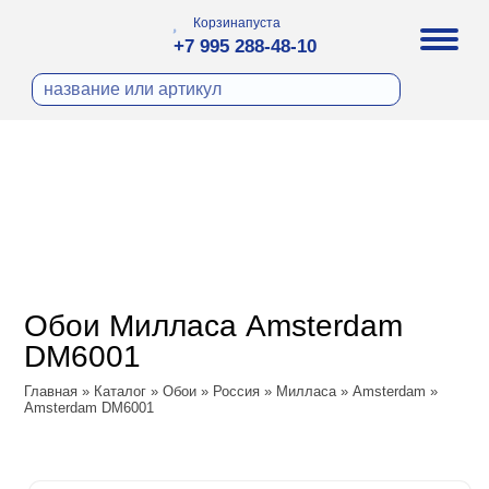
Корзина
пуста
+7 995 288-48-10
бои
И ФОТООБОИ
ра
Д ПОКРАСКУ
охолст малярный
а
ДЕКОР
ann
кт
ЛИ
тный флизелин
n
с
ческие панели
WOOD
а под покраску
o
Обои Милласа Amsterdam
 под покраску
са
DM6001
ые панели
Vol.2
Главная
»
Каталог
»
Обои
»
Россия
»
Милласа
»
Amsterdam
»
Amsterdam DM6001
Vol.3
ssic
dam