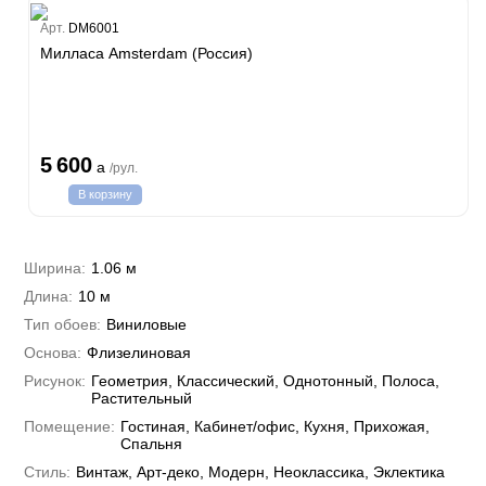
Estate
Арт.
DM6001
ple
Милласа Amsterdam (Россия)
y
 Си)
т
Textile
na
i Parati
5 600
a
/рул.
a Parati
В корзину
e 3
а Росси
 Yudashkin 5
 Парете
i 7
Cavalli 8
Ширина:
1.06 м
о
о
ар
hini 3
Длина:
10 м
да
RI&DECORI
Plein
м Арт
Тип обоев:
Виниловые
3
до Барталуччи Красный
i 6
а
Основа:
Флизелиновая
hini 2
лла
 Зофф
ара
Рисунок:
Геометрия, Классический, Однотонный, Полоса,
андро Аллори
Растительный
ция 106
Помещение:
Гостиная, Кабинет/офис, Кухня, Прихожая,
nie
на
Спальня
ум
а Грифони
ANCE
Стиль:
Винтаж, Арт-деко, Модерн, Неоклассика, Эклектика
и
о