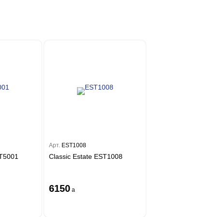
Арт.
EST1008
ST5001
Classic Estate EST1008
6150
a