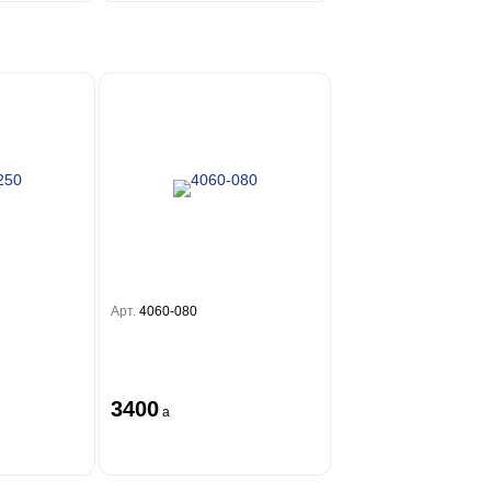
Арт.
4060-080
3400
a