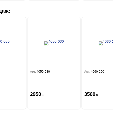
даж:
Арт.
4050-030
Арт.
4060-250
2950
3500
a
a