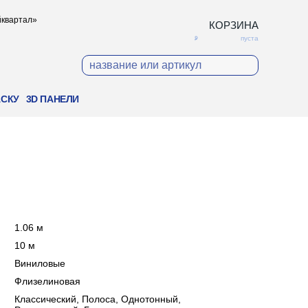
ойквартал»
КОРЗИНА
пуста
АСКУ
3D ПАНЕЛИ
:
1.06 м
:
10 м
:
Виниловые
:
Флизелиновая
:
Классический, Полоса, Однотонный,