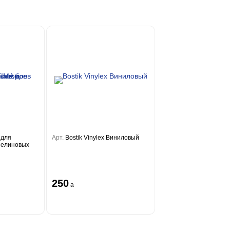
 для
Арт.
Bostik Vinylex Виниловый
зелиновых
250
a