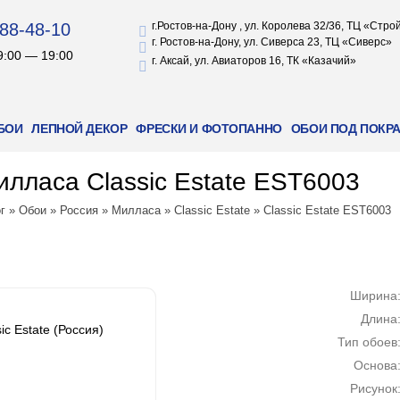
88-48-10
г.Ростов-на-Дону , ул. Королева 32/36, ТЦ «Стр
г. Ростов-на-Дону, ул. Сиверса 23, ТЦ «Сиверс»
9:00 — 19:00
г. Аксай, ул. Авиаторов 16, ТК «Казачий»
БОИ
ЛЕПНОЙ ДЕКОР
ФРЕСКИ И ФОТОПАННО
ОБОИ ПОД ПОКР
лласа Classic Estate EST6003
г
»
Обои
»
Россия
»
Милласа
»
Classic Estate
»
Classic Estate EST6003
Ширина
Длина
c Estate (Россия)
Тип обоев
Основа
Рисунок