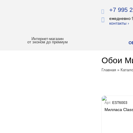
+7 995 2
ежедневно 
контакты ›
Интернет-магазин
от эконом до премиум
О
Обои Ми
ХИТЫ ПРОДАЖ
Главная
»
Катало
РАСПРОДАЖА
ЛУЧШАЯ ЦЕНА
БОИ
Арт.
EST6003
Милласа Classi
Все обои
Палитра
Erismann
Палитра