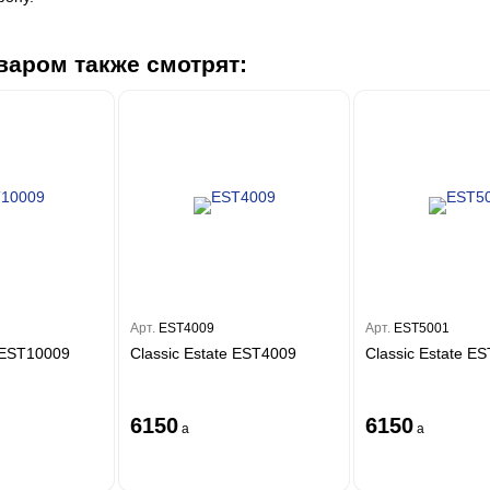
варом также смотрят:
Арт.
EST4009
Арт.
EST5001
e EST10009
Classic Estate EST4009
Classic Estate E
6150
6150
a
a