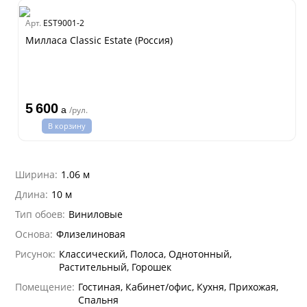
dam
Арт.
EST9001-2
Estate
Милласа Classic Estate (Россия)
ple
ry
 Си)
т
5 600
Textile
a
/рул.
na
В корзину
ti Parati
na Parati
Ширина:
1.06 м
e 3
а Росси
Длина:
10 м
 Yudashkin 5
а Парете
Тип обоев:
Виниловые
i 7
Cavalli 8
о
о
ар
hini 3
Основа:
Флизелиновая
да
I&DECORI
lein
Рисунок:
Классический, Полоса, Однотонный,
ум Арт
Растительный, Горошек
 3
рдо Барталуччи Красный
i 6
а
Помещение:
Гостиная, Кабинет/офис, Кухня, Прихожая,
hini 2
лла
 Зофф
ара
Спальня