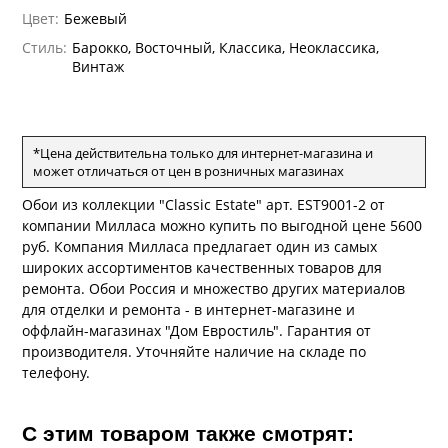
андро Аллори
Цвет:
Бежевый
ция 106
ie
Стиль:
Барокко, Восточный, Классика, Неоклассика,
на
ум
Винтаж
а Грифони
ANCE
и
о
е
да
оли
 сезона
рдо Барталуччи Синий
ум Макс
а
*Цена действительна только для интернет-магазина и
el Sole
rg
с
может отличаться от цен в розничных магазинах
ум Тренд
а
ум Плюс
Обои из коллекции "Classic Estate" арт. EST9001-2 от
о
компании Милласа можно купить по выгодной цене 5600
erior
ио
eco
ine
руб. Компания Милласа предлагает один из самых
за
м Только
w
k
a
широких ассортиментов качественных товаров для
ум Про
ремонта. Обои Россия и множество других материалов
ford
a
а
рия
для отделки и ремонта - в интернет-магазине и
a 2
a
оффлайн-магазинах "Дом Евростиль". Гарантия от
м Бокс
e III
производителя. Уточняйте наличие на складе по
ум Бум
телефону.
Stone
m
С этим товаром также смотрят: