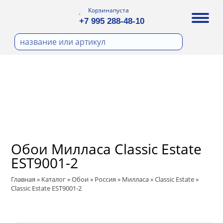
Корзина
пуста
+7 995 288-48-10
бои
И ФОТООБОИ
Д ПОКРАСКУ
ра
охолст малярный
ДЕКОР
а
ann
кт
ЛИ
тный флизелин
n
с
ические панели
WOOD
а под покраску
Обои Милласа Classic Estate
ro
и под покраску
EST9001-2
са
ые панели
t
Главная
»
Каталог
»
Обои
»
Россия
»
Милласа
»
Classic Estate
»
Classic Estate EST9001-2
 Vol.2
 Vol.3
ssic