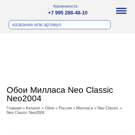
Корзина
пуста
+7 995 288-48-10
бои
И ФОТООБОИ
ра
Д ПОКРАСКУ
охолст малярный
а
ДЕКОР
ann
кт
ЛИ
тный флизелин
n
с
ческие панели
WOOD
а под покраску
o
Обои Милласа Neo Classic
 под покраску
са
Neo2004
ые панели
Vol.2
Главная
»
Каталог
»
Обои
»
Россия
»
Милласа
»
Neo Classic
»
Neo Classic Neo2004
Vol.3
ssic
dam