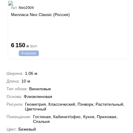
Estate
Арт.
Neo2004
ple
Милласа Neo Classic (Россия)
y
 Си)
т
Textile
na
i Parati
6 150
a
/рул.
a Parati
В корзину
e 3
а Росси
 Yudashkin 5
 Парете
i 7
Cavalli 8
Ширина:
1.06 м
о
о
ар
hini 3
Длина:
10 м
да
RI&DECORI
Plein
м Арт
Тип обоев:
Виниловые
3
до Барталуччи Красный
i 6
а
Основа:
Флизелиновая
hini 2
лла
 Зофф
ара
Рисунок:
Геометрия, Классический, Пэчворк, Растительный,
андро Аллори
Цветочный
ция 106
Помещение:
Гостиная, Кабинет/офис, Кухня, Прихожая,
nie
на
Спальня
ум
а Грифони
ANCE
Цвет:
Бежевый
и
о