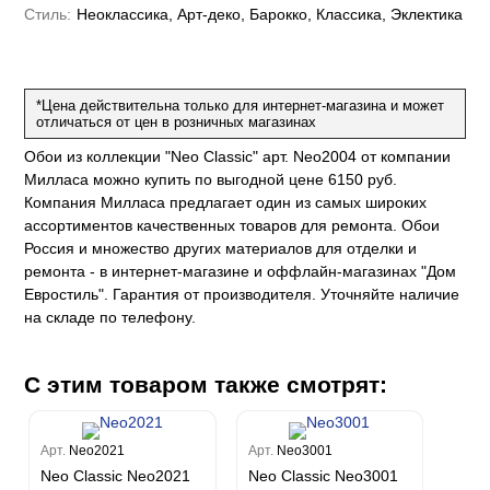
е
да
Стиль:
Неоклассика, Арт-деко, Барокко, Классика, Эклектика
оли
 сезона
до Барталуччи Синий
м Макс
а
el Sole
rg
с
м Тренд
ум Плюс
*Цена действительна только для интернет-магазина и может
о
erior
eco
ine
отличаться от цен в розничных магазинах
ио
за
w
k
м Только
a
Обои из коллекции "Neo Classic" арт. Neo2004 от компании
ум Про
Милласа можно купить по выгодной цене 6150 руб.
ord
a
а
рия
Компания Милласа предлагает один из самых широких
a 2
a
ассортиментов качественных товаров для ремонта. Обои
e III
м Бокс
Россия и множество других материалов для отделки и
ум Бум
Stone
ремонта - в интернет-магазине и оффлайн-магазинах "Дом
m
Евростиль". Гарантия от производителя. Уточняйте наличие
на складе по телефону.
С этим товаром также смотрят:
Арт.
Neo2021
Арт.
Neo3001
Neo Classic Neo2021
Neo Classic Neo3001